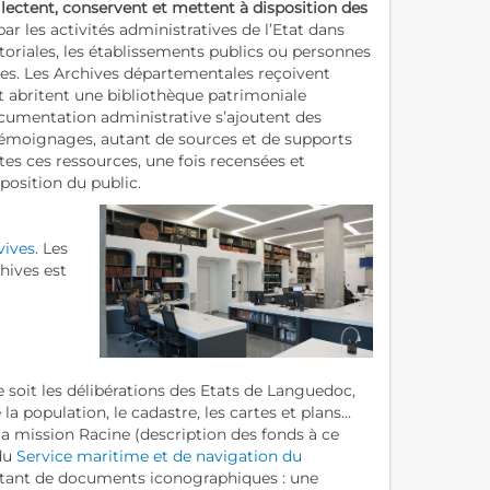
llectent, conservent et mettent à disposition des
 les activités administratives de l’Etat dans
rritoriales, les établissements publics ou personnes
ires. Les Archives départementales reçoivent
t abritent une bibliothèque patrimoniale
documentation administrative s’ajoutent des
 témoignages, autant de sources et de supports
utes ces ressources, une fois recensées et
position du public.
vives
. Les
chives est
e soit les délibérations des Etats de Languedoc,
la population, le cadastre, les cartes et plans…
la mission Racine (description des fonds à ce
 du
Service maritime et de navigation du
nt de documents iconographiques : une