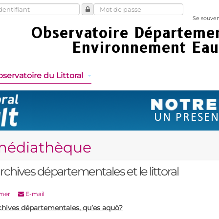
Se souven
servatoire du Littoral
médiathèque
rchives départementales et le littoral
mer
E-mail
chives départementales, qu’es aqu
ò?