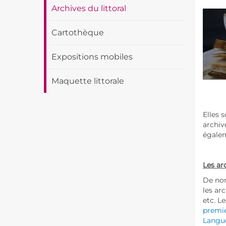
Archives du littoral
Cartothèque
Expositions mobiles
Maquette littorale
Elles 
archiv
égalem
Les arc
De nom
les ar
etc. L
premie
Langu