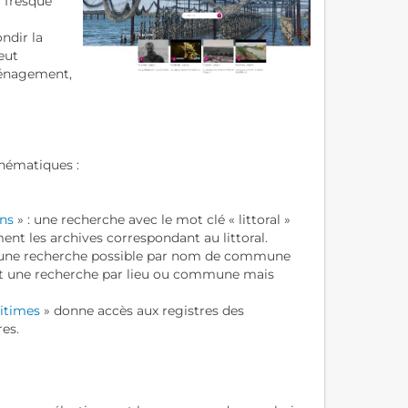
a fresque
ndir la
eut
ménagement,
thématiques :
ans
» : une recherche avec le mot clé « littoral »
ment les archives correspondant au littoral.
 une recherche possible par nom de commune
t une recherche par lieu ou commune mais
ritimes
» donne accès aux registres des
es.