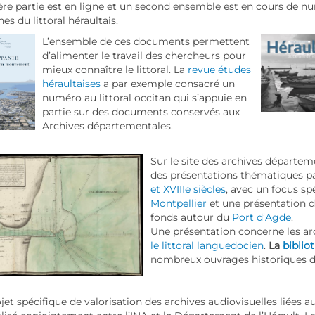
re partie est en ligne et un second ensemble est en cours de 
es du littoral héraultais.
L’ensemble de ces documents permettent
d’alimenter le travail des chercheurs pour
mieux connaître le littoral. La
revue études
héraultaises
a par exemple consacré un
numéro au littoral occitan qui s’appuie en
partie sur des documents conservés aux
Archives départementales.
Sur le site des archives départem
des présentations thématiques p
et XVIIIe siècles
, avec un focus sp
Montpellier
et une présentation 
fonds autour du
Port d’Agde
.
Une présentation concerne les ar
le littoral languedocien
.
La
biblio
nombreux ouvrages historiques don
jet spécifique de valorisation des archives audiovisuelles liées au 