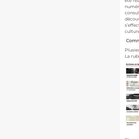
été ré
numér
consul
découv
s’effe
cultur
Comme
Plusie
La rub