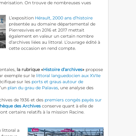
numérisation. On trouve de nombreuses vues
L’exposition
Hérault, 2000 ans d’histoire
présentée au domaine départemental de
Pierresvives en 2016 et 2017 mettait
également en valeur un certain nombre
d’archives liées au littoral. L’ouvrage édité à
cette occasion en rend compte.
entales,
la rubrique «
Histoire d’archives
»
propose
ar exemple sur le
littoral languedocien aux XVIIe
écifique sur les
ports et graus autour de
d’un
plan du grau de Palavas
, une analyse des
chives de 1936 et des
premiers congés payés sur
thèque des Archives
conserve quant à elle de
t certains relatifs à la mission Racine.
littoral a