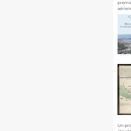
premiè
aérienn
Un pro