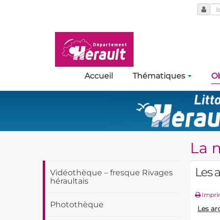
Accueil
Thématiques
Ob
La 
Les a
Vidéothèque – fresque Rivages
héraultais
Impri
Photothèque
Les ar