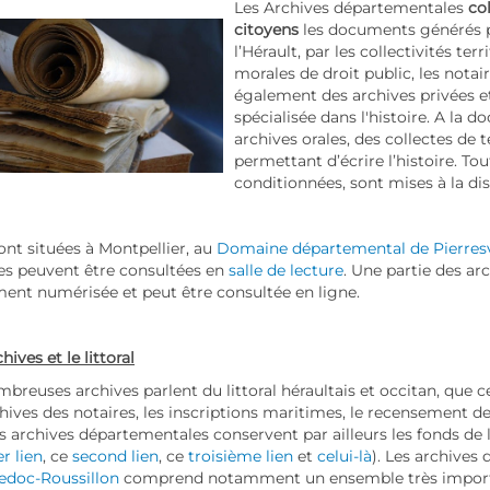
Les Archives départementales
co
citoyens
les documents générés par
l’Hérault, par les collectivités te
morales de droit public, les nota
également des archives privées e
spécialisée dans l'histoire. A la 
archives orales, des collectes de
permettant d’écrire l’histoire. To
conditionnées, sont mises à la dis
sont situées à Montpellier, au
Domaine départemental de Pierres
es peuvent être consultées en
salle de lecture
. Une partie des ar
ent numérisée et peut être consultée en ligne.
hives et le littoral
breuses archives parlent du littoral héraultais et occitan, que c
chives des notaires, les inscriptions maritimes, le recensement de 
es archives départementales conservent par ailleurs les fonds de 
r lien
, ce
second lien
, ce
troisième lien
et
celui-là
). Les archives
edoc-Roussillon
comprend notamment un ensemble très importa