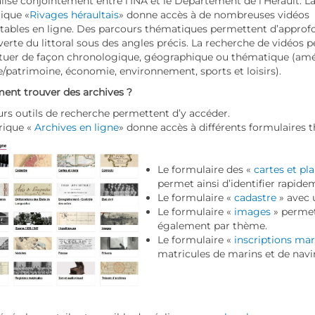
alisé conjointement entre l’INA et le Département de l’Hérault. L
ique «
Rivages héraultais
» donne accès à de nombreuses vidéos
tables en ligne. Des parcours thématiques permettent d’approfo
erte du littoral sous des angles précis. La recherche de vidéos p
ctuer de façon chronologique, géographique ou thématique (a
e/patrimoine, économie, environnement, sports et loisirs).
nt trouver des archives ?
urs outils de recherche permettent d’y accéder.
rique «
Archives en ligne
» donne accès à différents formulaires 
Le formulaire des «
cartes et pl
permet ainsi d’identifier rapide
Le formulaire «
cadastre
» avec
Le formulaire «
images
» perme
également par thème.
Le formulaire «
inscriptions ma
matricules de marins et de navir