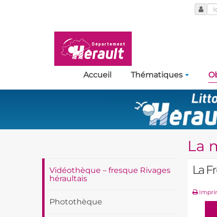
Accueil
Thématiques
Ob
La 
La F
Vidéothèque – fresque Rivages
héraultais
Impri
Photothèque