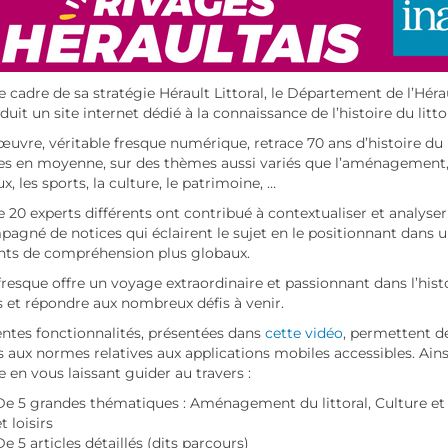
e cadre de sa stratégie Hérault Littoral, le Département de l’Héraul
duit un site internet dédié à la connaissance de l’histoire du litto
œuvre, véritable fresque numérique, retrace 70 ans d’histoire du l
s en moyenne, sur des thèmes aussi variés que l’aménagement, 
ux, les sports, la culture, le patrimoine, …
e 20 experts différents ont contribué à contextualiser et analyser
agné de notices qui éclairent le sujet en le positionnant dans 
ts de compréhension plus globaux.
fresque offre un voyage extraordinaire et passionnant dans l’histo
s et répondre aux nombreux défis à venir.
entes fonctionnalités, présentées dans
cette vidéo
, permettent d
rs aux normes relatives aux applications mobiles accessibles. Ains
e en vous laissant guider au travers :
De 5 grandes thématiques : Aménagement du littoral, Culture e
t loisirs
De 5 articles détaillés (dits parcours)