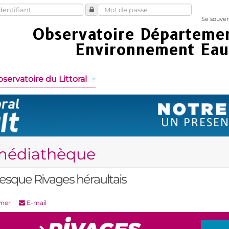
Se souven
servatoire du Littoral
médiathèque
resque Rivages héraultais
mer
E-mail