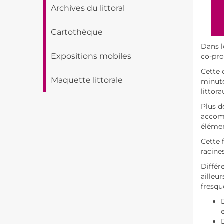
Archives du littoral
Cartothèque
Dans l
Expositions mobiles
co-pro
Cette 
Maquette littorale
minute
littora
Plus d
accomp
élémen
Cette 
racine
Différ
ailleu
fresqu
e