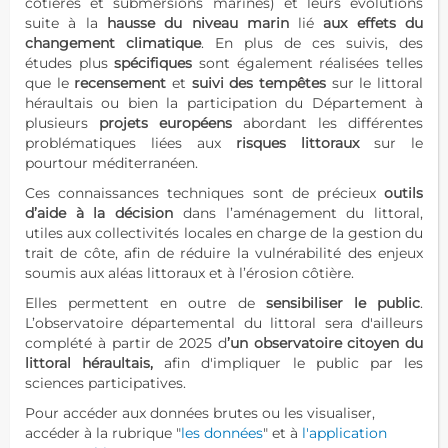
côtières et submersions marines) et leurs évolutions
suite à la
hausse du niveau marin
lié
aux effets du
changement climatique
. En plus de ces suivis, des
études plus
spécifiques
sont également réalisées telles
que le
recensement
et
suivi des tempêtes
sur le littoral
héraultais ou bien la participation du Département à
plusieurs
projets européens
abordant les différentes
problématiques liées aux
risques littoraux
sur le
pourtour méditerranéen.
Ces connaissances techniques sont de précieux
outils
d’aide à la décision
dans l’aménagement du littoral,
utiles aux collectivités locales en charge de la gestion du
trait de côte, afin de réduire la vulnérabilité des enjeux
soumis aux aléas littoraux et à l’érosion côtière.
Elles permettent en outre de
sensibiliser le public
.
L’observatoire départemental du littoral sera d'ailleurs
complété à partir de 2025 d
’un observatoire citoyen du
littoral héraultais,
afin d'impliquer le public par les
sciences participatives.
Pour accéder aux données brutes ou les visualiser,
accéder à la rubrique "
les données
" et à
l'application